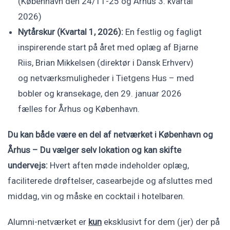
(København den 24/11-25 og Århus 3. kvartal
2026)
Nytårskur (Kvartal 1, 2026):
En festlig og fagligt
inspirerende start på året med oplæg af Bjarne
Riis, Brian Mikkelsen (direktør i Dansk Erhverv)
og netværksmuligheder i Tietgens Hus – med
bobler og kransekage, den 29. januar 2026
fælles for Århus og København.
Du kan både være en del af netværket i København og
Århus – Du vælger selv lokation og kan skifte
undervejs:
Hvert aften møde indeholder oplæg,
faciliterede drøftelser, casearbejde og afsluttes med
middag, vin og måske en cocktail i hotelbaren.
Alumni-netværket er
kun
eksklusivt for dem (jer) der på