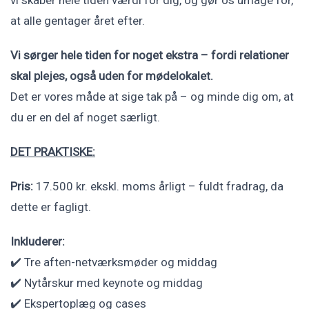
vi skaber hele tiden værdi for dig, og gør os umage for,
at alle gentager året efter.
Vi sørger hele tiden for noget ekstra – fordi relationer
skal plejes, også uden for mødelokalet.
Det er vores måde at sige tak på – og minde dig om, at
du er en del af noget særligt.
DET PRAKTISKE:
Pris:
17.500 kr. ekskl. moms årligt – fuldt fradrag, da
dette er fagligt.
Inkluderer:
✔️ Tre aften-netværksmøder og middag
✔️ Nytårskur med keynote og middag
✔️ Ekspertoplæg og cases