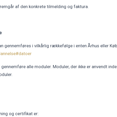
fremgår af den konkrete tilmelding og faktura.
e
 gennemføres i vilkårlig rækkefølge i enten Århus eller Køb
ddannelse#datoer
t gennemføre alle moduler. Moduler, der ikke er anvendt inde
oduler.
ing og certifikat er: