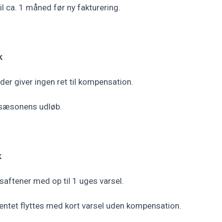
l ca. 1 måned før ny fakturering.
k
r giver ingen ret til kompensation.
 sæsonens udløb.
k
saftener med op til 1 uges varsel.
tet flyttes med kort varsel uden kompensation.