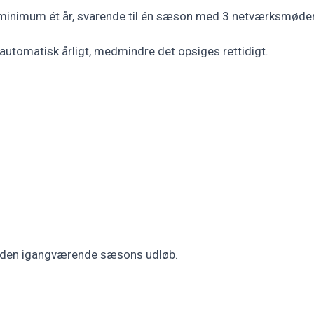
inimum ét år, svarende til én sæson med 3 netværksmøder
utomatisk årligt, medmindre det opsiges rettidigt.
før den igangværende sæsons udløb.