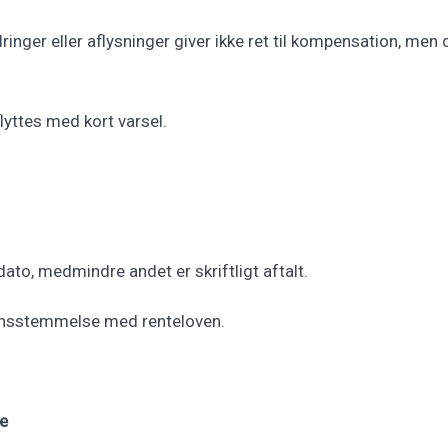
dringer eller aflysninger giver ikke ret til kompensation, me
yttes med kort varsel.
ato, medmindre andet er skriftligt aftalt.
rensstemmelse med renteloven.
e