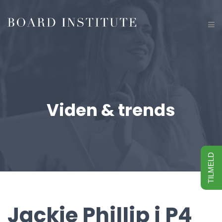
Viden & trends
TILMELD
Jackie Phillip i P4