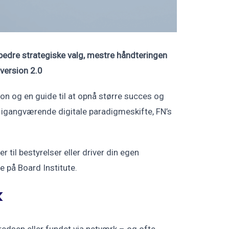
 bedre strategiske valg, mestre håndteringen
 version 2.0
on og en guide til at opnå større succes og
t igangværende digitale paradigmeskifte, FN’s
til bestyrelser eller driver din egen
e på Board Institute.
k
redsen eller fundet via netværk – og ofte