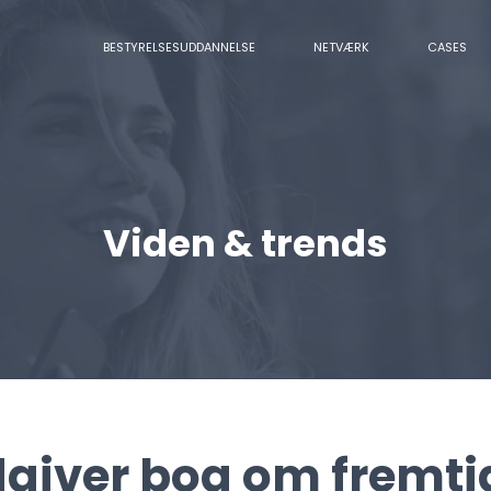
BESTYRELSESUDDANNELSE
NETVÆRK
CASES
Viden & trends
udgiver bog om fremt