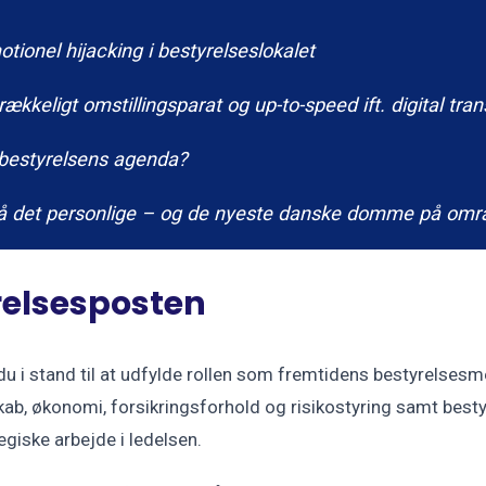
tionel hijacking i bestyrelseslokalet
ækkeligt omstillingsparat og up-to-speed ift. digital tra
 bestyrelsens agenda?
så det personlige – og de nyeste danske domme på områd
yrelsesposten
du i stand til at udfylde rollen som fremtidens bestyrelses
kab, økonomi, forsikringsfor­hold og risikostyring samt besty
giske arbejde i ledelsen.