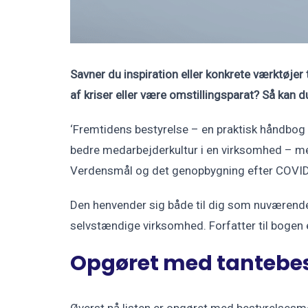
Savner du inspiration eller konkrete værktøjer
af kriser eller være omstillingsparat? Så kan 
‘Fremtidens bestyrelse – en praktisk håndbog i
bedre medarbejderkultur i en virksomhed – men
Verdensmål og det genopbygning efter COVID
Den henvender sig både til dig som nuværende 
selvstændige virksomhed. Forfatter til bogen e
Opgøret med tantebes
Øverst på listen er opgøret med bestyrelsesmed