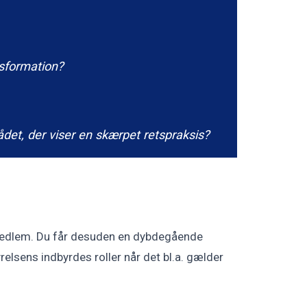
nsformation?
et, der viser en skærpet retspraksis?
medlem. Du får desuden en dybdegående
relsens indbyrdes roller når det bl.a. gælder