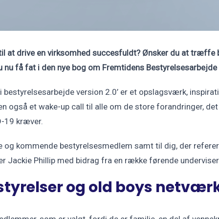
 til at drive en virksomhed succesfuldt? Ønsker du at træffe
du nu få fat i den nye bog om Fremtidens Bestyrelsesarbejde
 bestyrelsesarbejde version 2.0’ er et opslagsværk, inspirati
 også et wake-up call til alle om de store forandringer, de
-19 kræver.
og kommende be­styrelsesmedlem samt til dig, der refererer 
r Jackie Phillip med bidrag fra en række førende underviser
tyrelser og old boys netvær
lemmer, som er valgt, fordi de er familie, en del af vennek