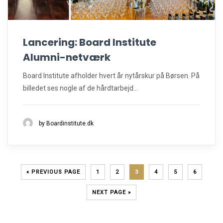
Lancering: Board Institute
Alumni-netværk
Board Institute afholder hvert år nytårskur på Børsen. På
billedet ses nogle af de hårdtarbejd...
by Boardinstitute.dk
« PREVIOUS PAGE
1
2
3
4
5
6
NEXT PAGE »